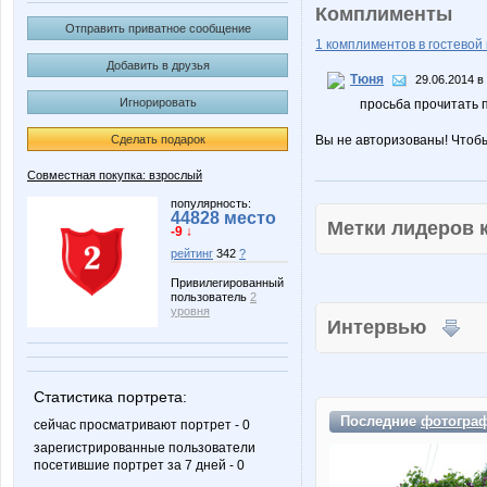
Комплименты
Отправить приватное сообщение
1 комплиментов в гостевой 
Добавить в друзья
Тюня
29.06.2014 в
Игнорировать
просьба прочитать 
Сделать подарок
Вы не авторизованы! Чтоб
Совместная покупка: взрослый
популярность:
44828 место
Метки лидеров
-9 ↓
рейтинг
342
?
Привилегированный
пользователь
2
уровня
Интервью
Статистика портрета:
Последние
фотогра
сейчас просматривают портрет - 0
зарегистрированные пользователи
посетившие портрет за 7 дней - 0